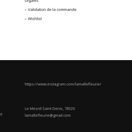
Légales
Validation de la commande
Wishlist
https://www.instagram.com/lamallefleurie/
Le Mesnil Saint Denis
,
78320
et
lamallefleurie@gmail.com