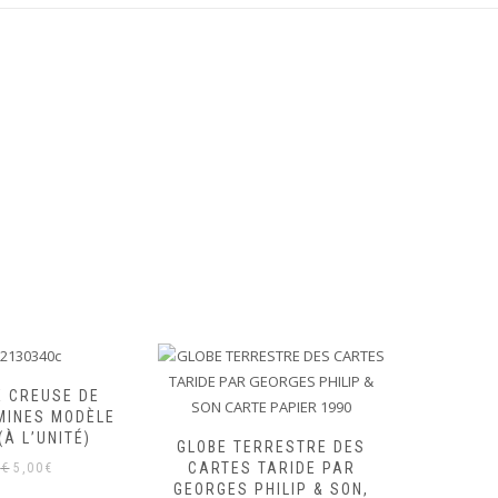
E CREUSE DE
MINES MODÈLE
(À L’UNITÉ)
GLOBE TERRESTRE DES
PETI
Le
Le
CARTES TARIDE PAR
PIÉDOUC
0
€
5,00
€
GEORGES PHILIP & SON,
FER DE 
prix
prix