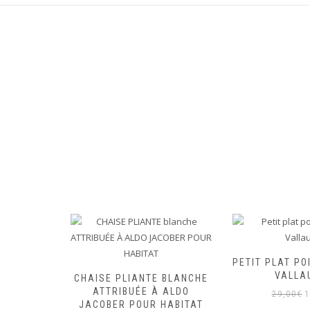
LEUSE
UGE PAR
PETIT PLAT PO
OUR IKEA
VALLA
CHAISE PLIANTE BLANCHE
990
ATTRIBUÉE À ALDO
L
29,00
€
1
Le
JACOBER POUR HABITAT
00
€
p