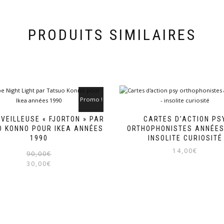
PRODUITS SIMILAIRES
Promo !
VEILLEUSE « FJORTON » PAR
CARTES D’ACTION PS
O KONNO POUR IKEA ANNÉES
ORTHOPHONISTES ANNÉES
1990
INSOLITE CURIOSITÉ
14,00
€
Le
Le
90,00
€
prix
prix
30,00
€
initial
actuel
était :
est :
90,00€.
30,00€.