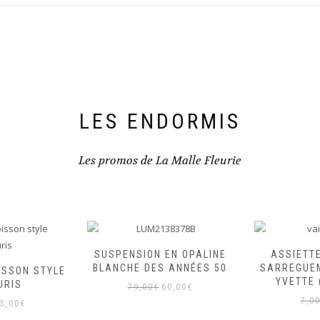
LES ENDORMIS
Les promos de La Malle Fleurie
SUSPENSION EN OPALINE
ASSIETT
BLANCHE DES ANNÉES 50
SARREGUE
ISSON STYLE
YVETTE 
URIS
Le
Le
79,00
€
60,00
€
e
Le
prix
prix
7,0
5,00
€
rix
prix
initial
actuel