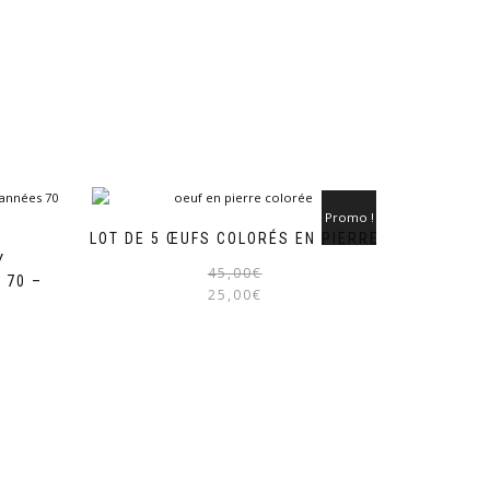
Promo !
LOT DE 5 ŒUFS COLORÉS EN PIERRE
Y
Le
Le
45,00
€
 70 –
prix
prix
25,00
€
initial
actuel
était :
est :
45,00€.
25,00€.