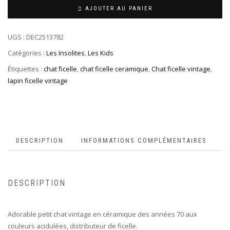
AJOUTER AU PANIER
UGS :
DEC2513782
Catégories :
Les Insolites
,
Les Kids
Étiquettes :
chat ficelle
,
chat ficelle ceramique
,
Chat ficelle vintage
,
lapin ficelle vintage
DESCRIPTION
INFORMATIONS COMPLÉMENTAIRES
DESCRIPTION
Adorable petit chat vintage en céramique des années 70 aux
couleurs acidulées, distributeur de ficelle.