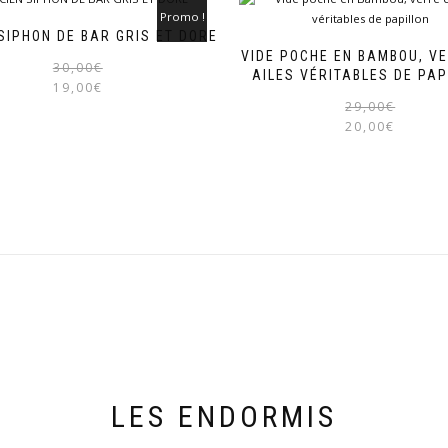
Promo !
SIPHON DE BAR GRIS ET DORE
VIDE POCHE EN BAMBOU, VE
Le
Le
30,00
€
AILES VÉRITABLES DE PAP
prix
prix
19,00
€
initial
actuel
29,00
€
était :
est :
20,00
€
30,00€.
19,00€.
LES ENDORMIS