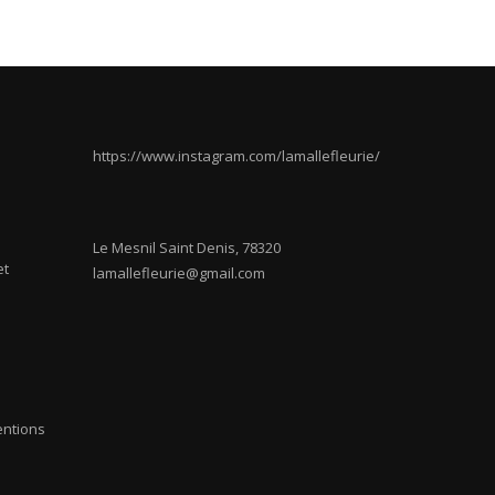
https://www.instagram.com/lamallefleurie/
Le Mesnil Saint Denis
,
78320
et
lamallefleurie@gmail.com
entions