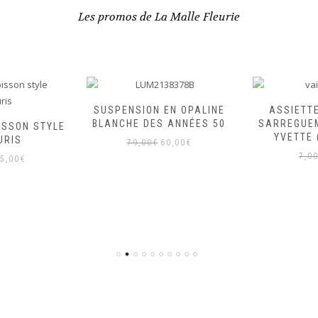
Les promos de La Malle Fleurie
SUSPENSION EN OPALINE
ASSIETT
BLANCHE DES ANNÉES 50
SARREGUE
ISSON STYLE
YVETTE 
URIS
Le
Le
79,00
€
60,00
€
e
Le
prix
prix
7,0
5,00
€
rix
prix
initial
actuel
itial
actuel
était :
est :
ait :
est :
79,00€.
60,00€.
9,00€.
15,00€.