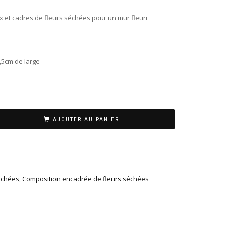
ux et cadres de fleurs séchées pour un mur fleuri
,5cm de large
AJOUTER AU PANIER
séchées
,
Composition encadrée de fleurs séchées