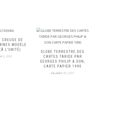
E CREUSE DE
MINES MODÈLE
(À L’UNITÉ)
GLOBE TERRESTRE DES
PETI
Le
Le
CARTES TARIDE PAR
PIÉDOUC
0
€
5,00
€
GEORGES PHILIP & SON,
FER DE 
prix
prix
CARTE PAPIER 1990
& G M
initial
actuel
DÉ
Le
Le
était :
est :
55,00
€
45,00
€
prix
prix
35
7,00€.
5,00€.
initial
actuel
était :
est :
55,00€.
45,00€.