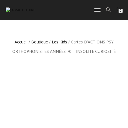
DÉPLIER
0
LA
NAVIGATION
Accueil
/
Boutique
/
Les Kids
/ Cartes D’ACTIONS PSY
ORTHOPHONISTES ANNÉES 70 – INSOLITE CURIOSITÉ