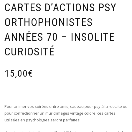
CARTES D’ACTIONS PSY
ORTHOPHONISTES
ANNÉES 70 – INSOLITE
CURIOSITÉ
15,00
€
Pour animer vos soirées entre amis, cadeau pour psy à la retraite ou
pour confectionner un mur d’images vintage coloré, ces cartes
utilisées en psychologies seront parfaites!