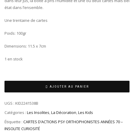
dans leur jus, la boite a pris l’humidité et une ou deux cartes mais bel
état dans l’ensemble.
Une trentaine de cartes
Poids: 100gr
Dimensions: 11.5 x 7cm
1 en stock
AJOUTER AU PANIER
UGS :
KID2241538B
Catégories :
Les Insolites
,
La Décoration
,
Les Kids
Étiquette :
CARTES D’ACTIONS PSY ORTHOPHONISTES ANNÉES 70 –
INSOLITE CURIOSITÉ