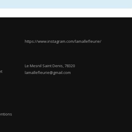
https://www.instagram.com/lamallefleurie/
Le Mesnil Saint Denis
,
78320
et
lamallefleurie@gmail.com
entions