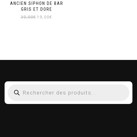
ANCIEN SIPHON DE BAR
GRIS ET DORE
Le
Le
30,00
€
19,00
€
prix
prix
initial
actuel
était :
est :
30,00€.
19,00€.