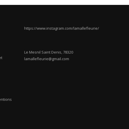
https://www.instagram.com/lamallefleurie/
Le Mesnil Saint Denis
,
78320
et
lamallefleurie@gmail.com
entions