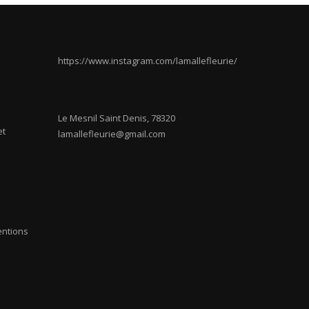
https://www.instagram.com/lamallefleurie/
Le Mesnil Saint Denis
,
78320
et
lamallefleurie@gmail.com
entions