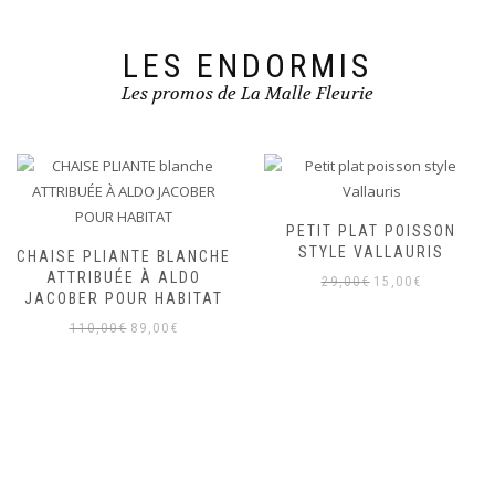
LES ENDORMIS
Les promos de La Malle Fleurie
PETIT PLAT POISSON
STYLE VALLAURIS
CHAISE PLIANTE BLANCHE
ATTRIBUÉE À ALDO
Le
Le
29,00
€
15,00
€
JACOBER POUR HABITAT
prix
prix
Le
Le
110,00
€
89,00
€
initial
actuel
prix
prix
était :
est :
initial
actuel
29,00€.
15,00€.
était :
est :
110,00€.
89,00€.