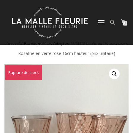
DÉPLIER
0
LA
NAVIGATION
Accueil
/
Boutique
/
Les Adoptés
/ VENDU – Grand Verre à eau
Rosaline en verre rose 16cm hauteur (prix unitaire)
Rupture de stock