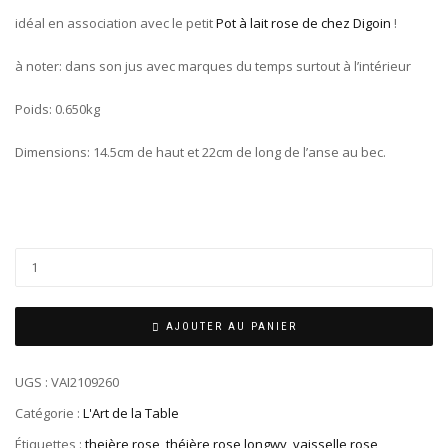
idéal en association avec le petit
Pot à lait rose de chez Digoin
!
à noter: dans son jus avec marques du temps surtout à l’intérieur
Poids: 0.650kg
Dimensions: 14.5cm de haut et 22cm de long de l’anse au bec.
AJOUTER AU PANIER
UGS :
VAI2109260
Catégorie :
L'Art de la Table
Étiquettes :
theière rose
,
théière rose longwy
,
vaisselle rose