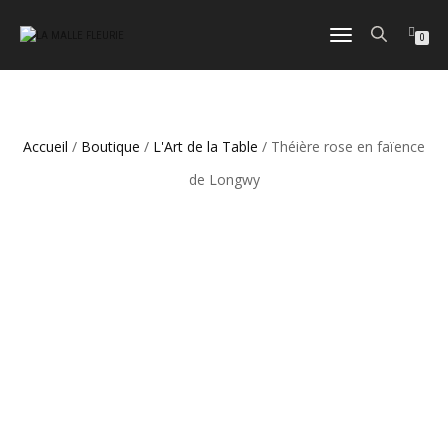
DÉPLIER
0
LA
NAVIGATION
Accueil
/
Boutique
/
L'Art de la Table
/ Théière rose en faïence
de Longwy