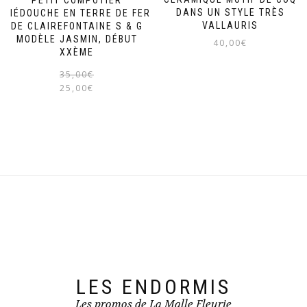
PETIT COMPOTIER
DANS UN STYLE TRÈS
PIÉDOUCHE EN TERRE DE FER
VALLAURIS
DE CLAIREFONTAINE S & G
MODÈLE JASMIN, DÉBUT
40,00
€
XXÈME
Le
Le
35,00
€
prix
prix
25,00
€
initial
actuel
était :
est :
35,00€.
25,00€.
LES ENDORMIS
Les promos de La Malle Fleurie