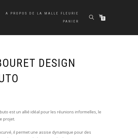
A PROPOS DE LA MALLE FLEURIE
0
PANIER
BOURET DESIGN
UTO
buto est un allié idéal pour les réunions informelles, le
e projet.
 incurvé, il permet une assise dynamique pour des