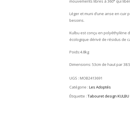
mouvements libres à 360° qui libèr
Léger et muni d’une anse en cuir po
besoins.
Kulbu est conçu en polyéthylène d’
écologique dérivé de résidus de c
Poids:4.8kg
Dimensions: 53cm de haut par 38.5
UGS :
MOB2413691
Catégorie :
Les Adoptés
Étiquette :
Tabouret design KULBU 