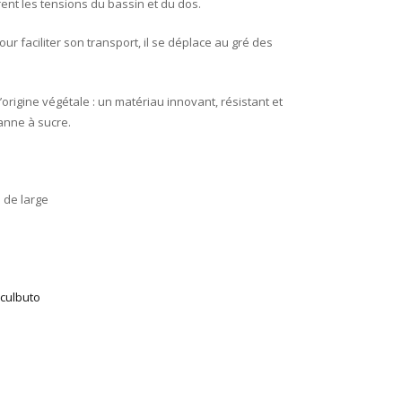
ent les tensions du bassin et du dos.
ur faciliter son transport, il se déplace au gré des
origine végétale : un matériau innovant, résistant et
anne à sucre.
 de large
culbuto