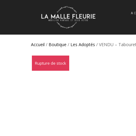
A
Accueil
/
Boutique
/
Les Adoptés
/ VENDU – Tabouret
Rupture de stock