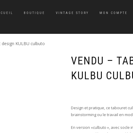
CCUEIL
BOUTIQUE
VINTAGE STORY
MON COMPTE
 design KULBU culbuto
VENDU – TA
KULBU CULB
Design et pratique, ce tabouret cul
brainstorming ou le travail en mod
En version «culbuto », avec socle