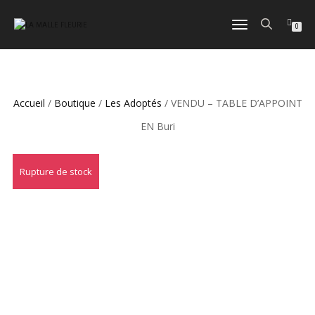
DÉPLIER
0
LA
NAVIGATION
Accueil
/
Boutique
/
Les Adoptés
/ VENDU – TABLE D’APPOINT
EN Buri
Rupture de stock