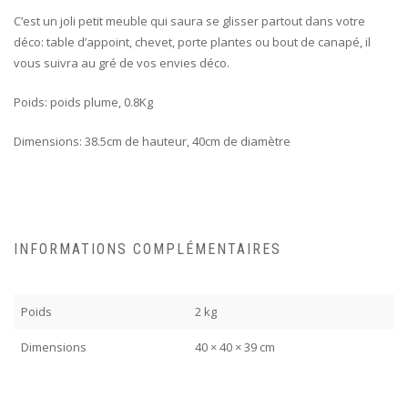
C’est un joli petit meuble qui saura se glisser partout dans votre
déco: table d’appoint, chevet, porte plantes ou bout de canapé, il
vous suivra au gré de vos envies déco.
Poids: poids plume, 0.8Kg
Dimensions: 38.5cm de hauteur, 40cm de diamètre
INFORMATIONS COMPLÉMENTAIRES
Poids
2 kg
Dimensions
40 × 40 × 39 cm