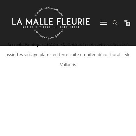
DÉPLIER
0
LA
NAVIGATION
Accueil
/
Boutique
/
L'Art de la Table
/
Les Assiettes
/ Set de 6
assiettes vintage plates en terre cuite emaillée décor floral style
Vallauris