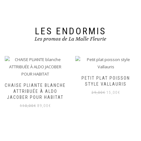
LES ENDORMIS
Les promos de La Malle Fleurie
PETIT PLAT POISSON
STYLE VALLAURIS
CHAISE PLIANTE BLANCHE
ATTRIBUÉE À ALDO
Le
Le
29,00
€
15,00
€
JACOBER POUR HABITAT
prix
prix
Le
Le
110,00
€
89,00
€
initial
actuel
prix
prix
était :
est :
initial
actuel
29,00€.
15,00€.
était :
est :
110,00€.
89,00€.