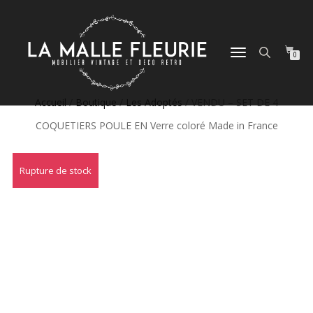
DÉPLIER
0
LA
NAVIGATION
Accueil
/
Boutique
/
Les Adoptés
/ VENDU – SET DE 4
COQUETIERS POULE EN Verre coloré Made in France
Rupture de stock