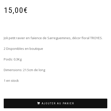
15,00
€
Joli petit ravier en faïence de Sarreguemines, décor floral TROYES.
2 Disponibles en boutique
Poids: 0.3Kg
Dimensions: 21.5cm de long
1 en stock
AJOUTER AU PANIER