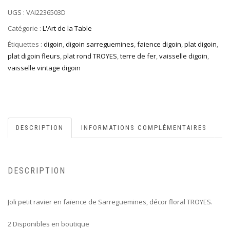
UGS :
VAI2236503D
Catégorie :
L'Art de la Table
Étiquettes :
digoin
,
digoin sarreguemines
,
faience digoin
,
plat digoin
,
plat digoin fleurs
,
plat rond TROYES
,
terre de fer
,
vaisselle digoin
,
vaisselle vintage digoin
DESCRIPTION
INFORMATIONS COMPLÉMENTAIRES
DESCRIPTION
Joli petit ravier en faïence de Sarreguemines, décor floral TROYES.
2 Disponibles en boutique