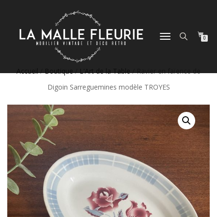
DÉPLIER
0
LA
NAVIGATION
Accueil
/
Boutique
/
L'Art de la Table
/ Ravier en faïence de
Digoin Sarreguemines modèle TROYES