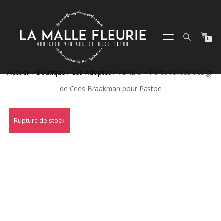
DÉPLIER
0
LA
NAVIGATION
Accueil
/
Boutique
/
Les Adoptés
/ VENDU – Porte-revues design
de Cees Braakman pour Pastoe
Rupture de stock