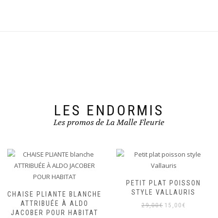
LES ENDORMIS
Les promos de La Malle Fleurie
PETIT PLAT POISSON
STYLE VALLAURIS
CHAISE PLIANTE BLANCHE
ATTRIBUÉE À ALDO
Le
Le
29,00
€
15,00
€
JACOBER POUR HABITAT
prix
prix