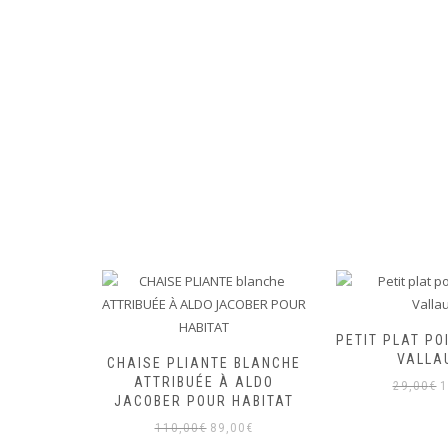
LEUSE
UGE PAR
PETIT PLAT PO
OUR IKEA
VALLA
CHAISE PLIANTE BLANCHE
990
ATTRIBUÉE À ALDO
L
29,00
€
1
Le
JACOBER POUR HABITAT
00
€
p
prix
Le
Le
110,00
€
89,00
€
in
l
actuel