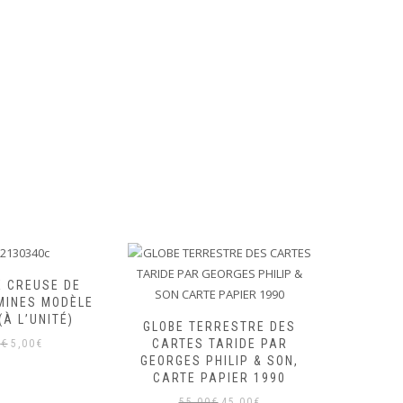
E CREUSE DE
MINES MODÈLE
(À L’UNITÉ)
GLOBE TERRESTRE DES
PETI
Le
Le
CARTES TARIDE PAR
PIÉDOUC
0
€
5,00
€
GEORGES PHILIP & SON,
FER DE 
prix
prix
CARTE PAPIER 1990
& G M
initial
actuel
DÉ
Le
Le
55,00
€
45,00
€