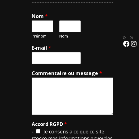
Nom
*
Prénom
Nom
E-mail
*
Commentaire ou message
*
Accord RGPD
*
Je consens à ce que ce site
stocke mes informations envoyées