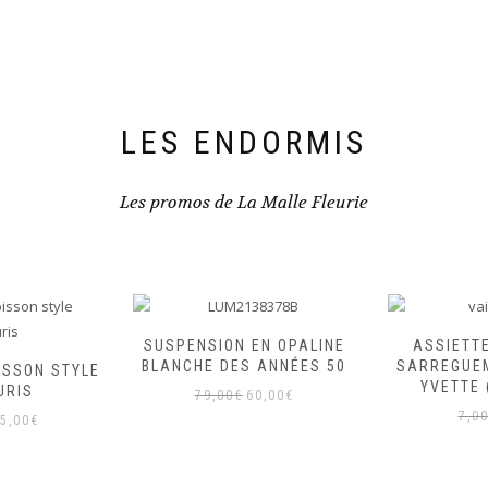
LES ENDORMIS
Les promos de La Malle Fleurie
SUSPENSION EN OPALINE
ASSIETT
BLANCHE DES ANNÉES 50
SARREGUE
ISSON STYLE
YVETTE 
URIS
Le
Le
79,00
€
60,00
€
e
Le
prix
prix
7,0
5,00
€
rix
prix
initial
actuel
itial
actuel
était :
est :