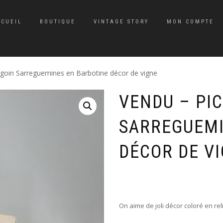
CCUEIL
BOUTIQUE
VINTAGE STORY
MON COMPTE
goin Sarreguemines en Barbotine décor de vigne
VENDU – PIC
SARREGUEMI
DÉCOR DE V
On aime de joli décor coloré en reli