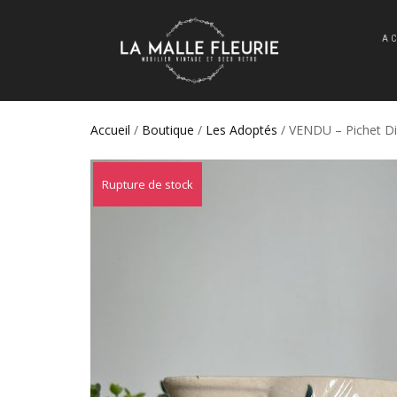
A
Accueil
/
Boutique
/
Les Adoptés
/ VENDU – Pichet Di
Rupture de stock