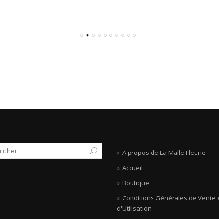
ait :
est :
79,00€.
60,00€.
9,00€.
15,00€.
A propos de La Malle Fleurie
Accueil
Boutique
Conditions Générales de Vente 
d'Utilisation