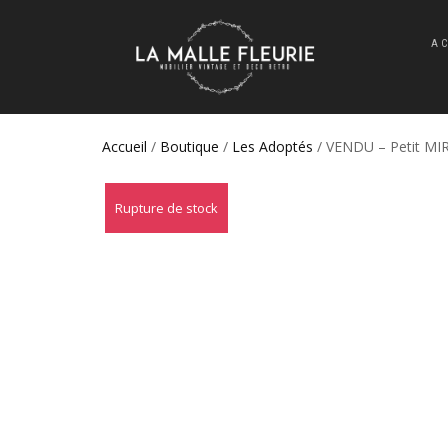
A
Accueil
/
Boutique
/
Les Adoptés
/ VENDU – Petit M
Rupture de stock