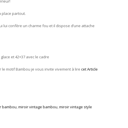
rieur!
a place partout.
ui lui confère un charme fou et il dispose d’une attache
glace et 42×37 avec le cadre
r le motif Bambou je vous invite vivement à lire
cet Article
ir bambou
,
miroir vintage bambou
,
miroir vintage style