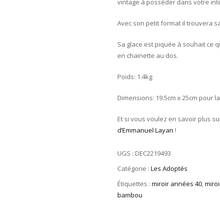
vintage à posséder dans votre inté
Avec son petit format il trouvera s
Sa glace est piquée à souhait ce q
en chainette au dos.
Poids: 1.4kg
Dimensions: 19.5cm x 25cm pour la 
Et si vous voulez en savoir plus su
d’Emmanuel Layan
!
UGS :
DEC2219493
Catégorie :
Les Adoptés
Étiquettes :
miroir années 40
,
miro
bambou