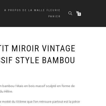
A PROPOS DE LA MALLE FLEURIE
0
PANIER
IT MIROIR VINTAGE
SSIF STYLE BAMBOU
en bambou ! Mais en bois massif sculpté en forme de
du Hêtre.
e moitié du XXème que l’on retrouve partout est la pièce