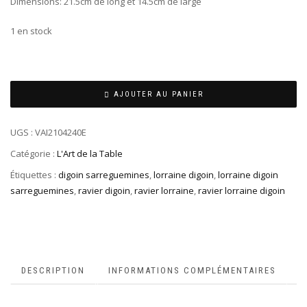
Dimensions: 21.5cm de long et 14.5cm de large
1 en stock
AJOUTER AU PANIER
UGS :
VAI2104240E
Catégorie :
L'Art de la Table
Étiquettes :
digoin sarreguemines
,
lorraine digoin
,
lorraine digoin
sarreguemines
,
ravier digoin
,
ravier lorraine
,
ravier lorraine digoin
DESCRIPTION
INFORMATIONS COMPLÉMENTAIRES