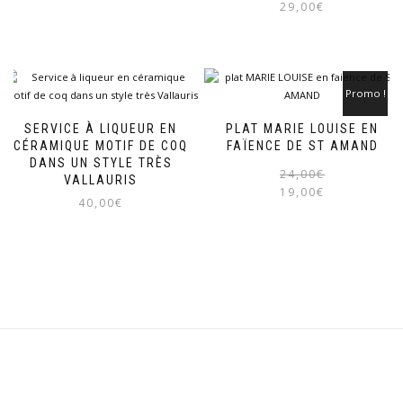
29,00
€
était :
est :
30,00€.
19,00€.
Promo !
SERVICE À LIQUEUR EN
PLAT MARIE LOUISE EN
CÉRAMIQUE MOTIF DE COQ
FAÏENCE DE ST AMAND
DANS UN STYLE TRÈS
24,00
€
VALLAURIS
19,00
€
40,00
€