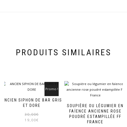
PRODUITS SIMILAIRES
Promo !
ANCIEN SIPHON DE BAR GRIS
ET DORE
SOUPIÈRE OU LÉGUMIER EN
FAÏENCE ANCIENNE ROSE
Le
Le
30,00
€
POUDRÉ ESTAMPILLÉE FF
prix
prix
19,00
€
FRANCE
initial
actuel