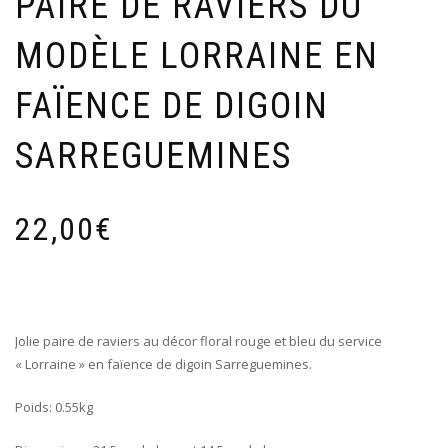
PAIRE DE RAVIERS DU
MODÈLE LORRAINE EN
FAÏENCE DE DIGOIN
SARREGUEMINES
22,00
€
Jolie paire de raviers au décor floral rouge et bleu du service
« Lorraine » en faïence de digoin Sarreguemines.
Poids: 0.55kg