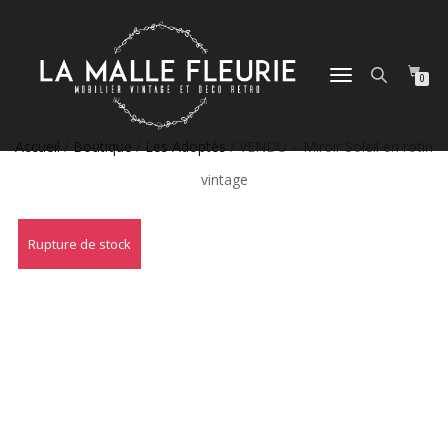
DÉPLIER
0
LA
NAVIGATION
Accueil
/
Boutique
/
Les Adoptés
/ VENDU – Miroir Soleil en rotin
vintage
Rupture de stock