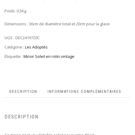
Poids: 0,5Kg
Dimensions : 36cm de diamètre total et 20cm pour la glace
UGS :
DEC2419720C
Catégorie :
Les Adoptés
Étiquette :
Miroir Soleil en rotin vintage
DESCRIPTION
INFORMATIONS COMPLÉMENTAIRES
DESCRIPTION
Ce miroir c’est un véritable soleil pour votre déco!