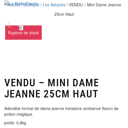
Accueil
/
Boutique
/
Les Adoptés
/ VENDU – Mini Dame Jeanne
25cm Haut
Déplier
la
navigatio
0
Rupture de stock
VENDU – MINI DAME
JEANNE 25CM HAUT
Adorable format de dame jeanne miniature ambiance flacon de
potion magique.
poids: 0,8kg