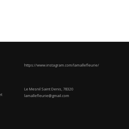
55,00€.
45,00€.
https://www.instagram.com/lamallefleurie/
Le Mesnil Saint Denis
,
78320
et
lamallefleurie@gmail.com