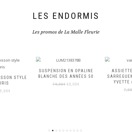
LES ENDORMIS
Les promos de La Malle Fleurie
SUSPENSION EN OPALINE
ASSIETT
BLANCHE DES ANNÉES 50
SARREGUE
ISSON STYLE
YVETTE 
URIS
Le
Le
79,00
€
60,00
€
e
Le
prix
prix
7,0
5,00
€
rix
prix
initial
actuel
itial
actuel
était :
est :
ait :
est :
79,00€.
60,00€.
9,00€.
15,00€.