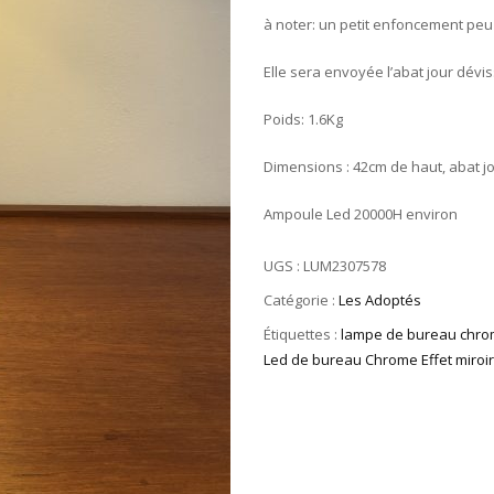
à noter: un petit enfoncement peu v
Elle sera envoyée l’abat jour dévis
Poids: 1.6Kg
Dimensions : 42cm de haut, abat j
Ampoule Led 20000H environ
UGS :
LUM2307578
Catégorie :
Les Adoptés
Étiquettes :
lampe de bureau chr
Led de bureau Chrome Effet miroi