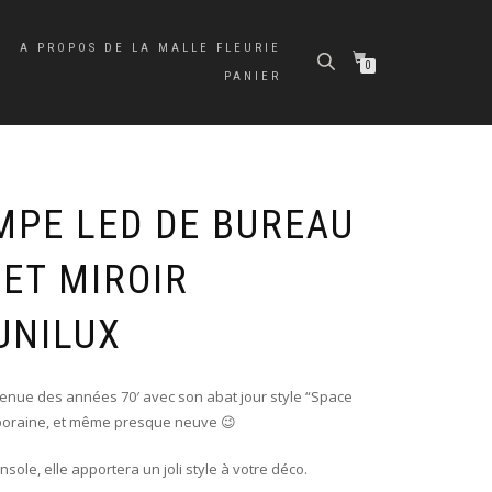
A PROPOS DE LA MALLE FLEURIE
0
PANIER
MPE LED DE BUREAU
ET MIROIR
UNILUX
enue des années 70′ avec son abat jour style “Space
emporaine, et même presque neuve 😉
ole, elle apportera un joli style à votre déco.