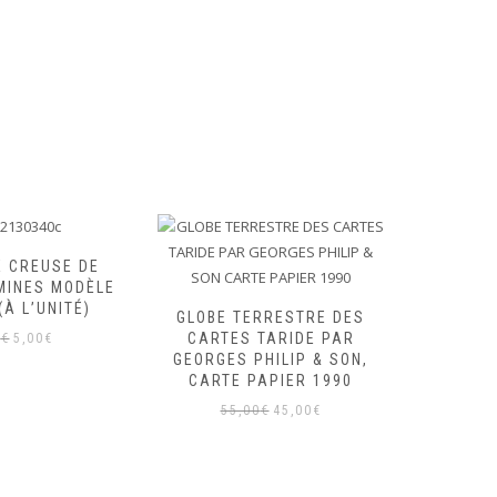
E CREUSE DE
MINES MODÈLE
(À L’UNITÉ)
GLOBE TERRESTRE DES
PETI
Le
Le
CARTES TARIDE PAR
PIÉDOUC
0
€
5,00
€
GEORGES PHILIP & SON,
FER DE 
prix
prix
CARTE PAPIER 1990
& G M
initial
actuel
DÉ
Le
Le
était :
est :
55,00
€
45,00
€
prix
prix
35
7,00€.
5,00€.
initial
actuel
était :
est :