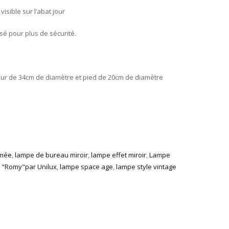
isible sur l’abat jour
sé pour plus de sécurité.
our de 34cm de diamètre et pied de 20cm de diamètre
omée
,
lampe de bureau miroir
,
lampe effet miroir
,
Lampe
r "Romy"par Unilux
,
lampe space age
,
lampe style vintage