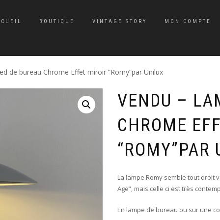
CCUEIL
BOUTIQUE
VINTAGE STORY
MON COMPTE
 de bureau Chrome Effet miroir “Romy”par Unilux
VENDU – LA
CHROME EFF
“ROMY”PAR 
La lampe Romy semble tout droit v
Age”, mais celle ci est très cont
En lampe de bureau ou sur une cons