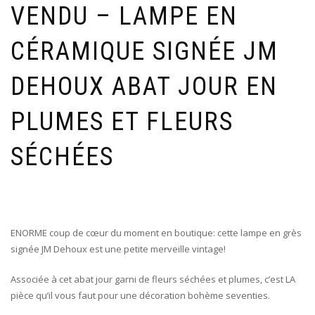
VENDU – LAMPE EN
CÉRAMIQUE SIGNÉE JM
DEHOUX ABAT JOUR EN
PLUMES ET FLEURS
SÉCHÉES
ENORME coup de cœur du moment en boutique: cette lampe en grès
signée JM Dehoux est une petite merveille vintage!
Associée à cet abat jour garni de fleurs séchées et plumes, c’est LA
pièce qu’il vous faut pour une décoration bohème seventies.