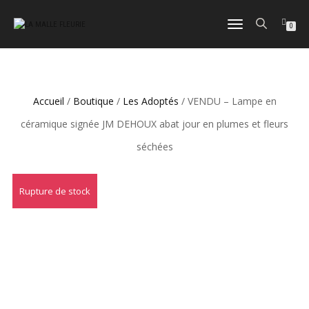
DÉPLIER
0
LA
NAVIGATION
Accueil
/
Boutique
/
Les Adoptés
/ VENDU – Lampe en
céramique signée JM DEHOUX abat jour en plumes et fleurs
séchées
Rupture de stock