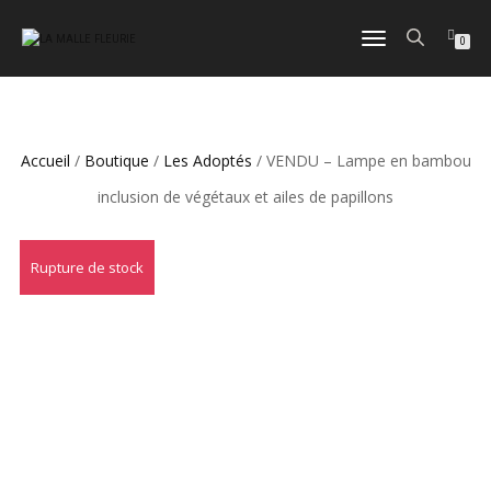
DÉPLIER
0
LA
NAVIGATION
Accueil
/
Boutique
/
Les Adoptés
/ VENDU – Lampe en bambou
inclusion de végétaux et ailes de papillons
Rupture de stock