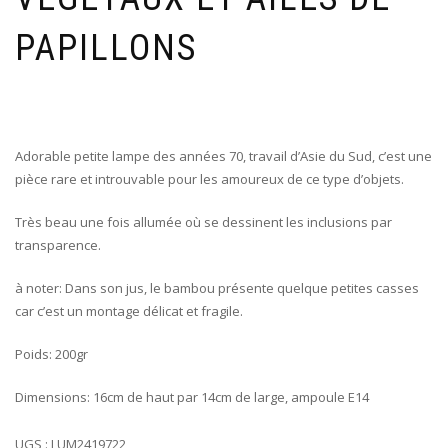
PAPILLONS
Adorable petite lampe des années 70, travail d’Asie du Sud, c’est une
pièce rare et introuvable pour les amoureux de ce type d’objets.
Très beau une fois allumée où se dessinent les inclusions par
transparence.
à noter: Dans son jus, le bambou présente quelque petites casses
car c’est un montage délicat et fragile.
Poids: 200gr
Dimensions: 16cm de haut par 14cm de large, ampoule E14
UGS :
LUM2419722