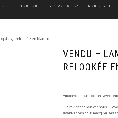
CCUEIL
BOUTIQUE
VINTAGE STORY
MON COMPTE
uillage relookée en blanc mat
VENDU – LA
RELOOKÉE E
Ambiance “sous l’océan” avec cette
Elle revient de loin car nous lui a
avant/après) pour masquer ses st