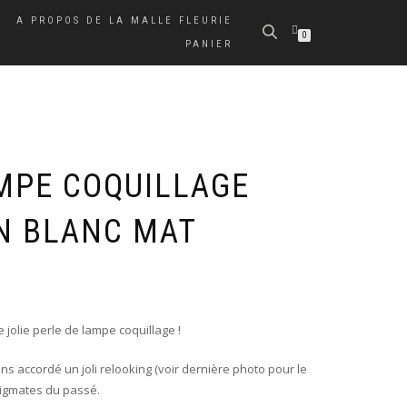
A PROPOS DE LA MALLE FLEURIE
0
PANIER
MPE COQUILLAGE
N BLANC MAT
 jolie perle de lampe coquillage !
vons accordé un joli relooking (voir dernière photo pour le
igmates du passé.