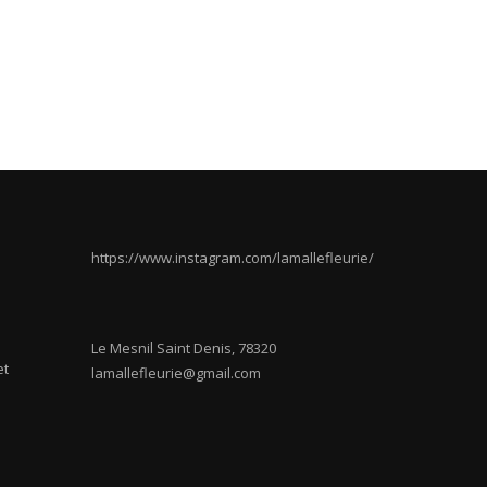
https://www.instagram.com/lamallefleurie/
Le Mesnil Saint Denis
,
78320
et
lamallefleurie@gmail.com