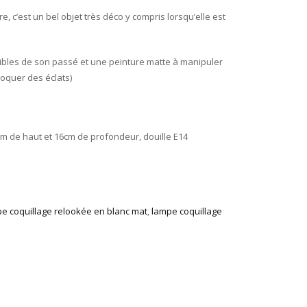
, c’est un bel objet très déco y compris lorsqu’elle est
sibles de son passé et une peinture matte à manipuler
oquer des éclats)
m de haut et 16cm de profondeur, douille E14
e coquillage relookée en blanc mat
,
lampe coquillage