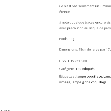
Ce n’est pas seulement un luminaire
éteinte!
à noter: quelque traces encore vi
avec précaution au risque de prov
Poids: 1kg
Dimensions: 18cm de large par 17c
UGS :
LUM2235508
Catégorie :
Les Adoptés
Étiquettes :
lampe coquillage
,
Lamp
vitnage
,
lampe globe coquillage
AIRES