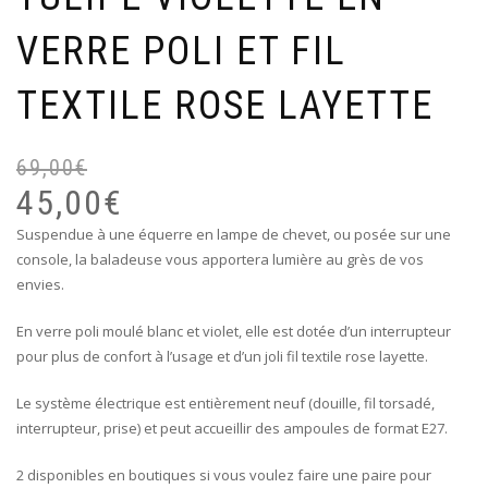
VERRE POLI ET FIL
TEXTILE ROSE LAYETTE
69,00
€
Le
Le
pr
pr
45,00
€
ini
ac
Suspendue à une équerre en lampe de chevet, ou posée sur une
éta
est
console, la baladeuse vous apportera lumière au grès de vos
69
45
envies.
En verre poli moulé blanc et violet, elle est dotée d’un interrupteur
pour plus de confort à l’usage et d’un joli fil textile rose layette.
Le système électrique est entièrement neuf (douille, fil torsadé,
interrupteur, prise) et peut accueillir des ampoules de format E27.
2 disponibles en boutiques si vous voulez faire une paire pour