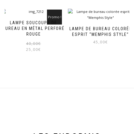
était :
est :
70,00€.
45,00€.
Promo !
LAMPE SOUCOUPE DE
BUREAU EN MÉTAL PERFORÉ
LAMPE DE BUREAU COLORÉE
ROUGE
ESPRIT “MEMPHIS STYLE”
45,00
€
Le
Le
40,00
€
prix
prix
25,00
€
initial
actuel
était :
est :
40,00€.
25,00€.