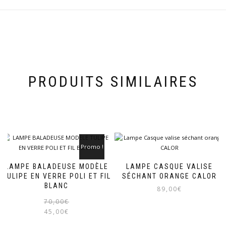
PRODUITS SIMILAIRES
Promo !
LAMPE BALADEUSE MODÈLE
LAMPE CASQUE VALISE
TULIPE EN VERRE POLI ET FIL
SÉCHANT ORANGE CALOR
BLANC
89,00
€
Le
Le
70,00
€
prix
prix
45,00
€
initial
actuel