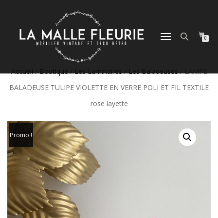
DÉPLIER
0
LA
NAVIGATION
Accueil
/
Boutique
/
Les Luminaires
/
Les Baladeuses
/ LAMPE
BALADEUSE TULIPE VIOLETTE EN VERRE POLI ET FIL TEXTILE
rose layette
Promo !