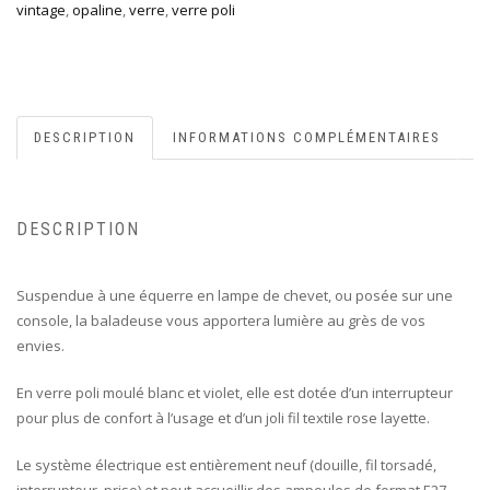
vintage
,
opaline
,
verre
,
verre poli
DESCRIPTION
INFORMATIONS COMPLÉMENTAIRES
DESCRIPTION
Suspendue à une équerre en lampe de chevet, ou posée sur une
console, la baladeuse vous apportera lumière au grès de vos
envies.
En verre poli moulé blanc et violet, elle est dotée d’un interrupteur
pour plus de confort à l’usage et d’un joli fil textile rose layette.
Le système électrique est entièrement neuf (douille, fil torsadé,
interrupteur, prise) et peut accueillir des ampoules de format E27.