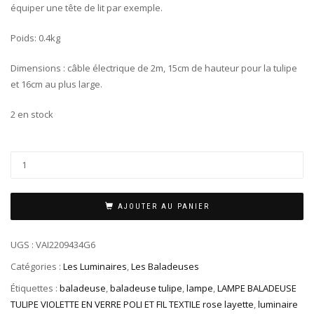
équiper une tête de lit par exemple.
Poids: 0.4kg
Dimensions : câble électrique de 2m, 15cm de hauteur pour la tulipe
et 16cm au plus large.
2 en stock
AJOUTER AU PANIER
UGS :
VAI2209434G6
Catégories :
Les Luminaires
,
Les Baladeuses
Étiquettes :
baladeuse
,
baladeuse tulipe
,
lampe
,
LAMPE BALADEUSE
TULIPE VIOLETTE EN VERRE POLI ET FIL TEXTILE rose layette
,
luminaire