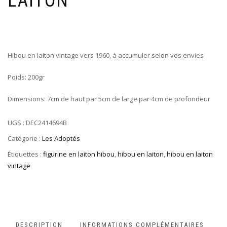
LAITON
Hibou en laiton vintage vers 1960, à accumuler selon vos envies
Poids: 200gr
Dimensions: 7cm de haut par 5cm de large par 4cm de profondeur
UGS :
DEC2414694B
Catégorie :
Les Adoptés
Étiquettes :
figurine en laiton hibou
,
hibou en laiton
,
hibou en laiton
vintage
DESCRIPTION
INFORMATIONS COMPLÉMENTAIRES