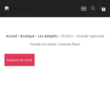
DÉPLIER
0
LA
NAVIGATION
Accueil
/
Boutique
/
Les Adoptés
/ VENDU – Grande tapisserie
murale encadrée Canevas fleuri
Rupture de stock