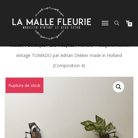
DÉPLIER
0
LA
NAVIGATION
Accueil
/
Boutique
/
Les Adoptés
/ VENDU – étagère murale
vintage TOMADO par Adrian Dekker made in Holland
(Composition 4)
Rupture de stock