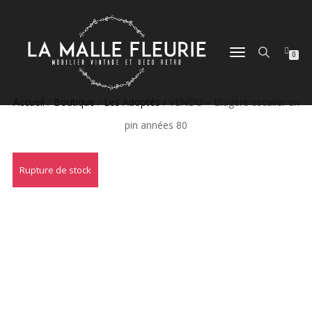
DÉPLIER
0
LA
NAVIGATION
Accueil
/
Boutique
/
Les Adoptés
/ VENDU – Etagère escalier en
pin années 80
Rupture de stock