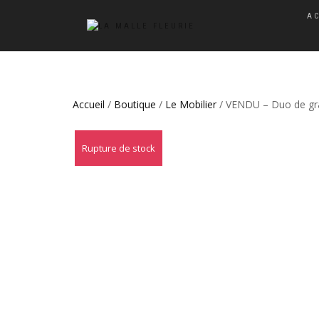
A
Accueil
/
Boutique
/
Le Mobilier
/ VENDU – Duo de gra
Rupture de stock