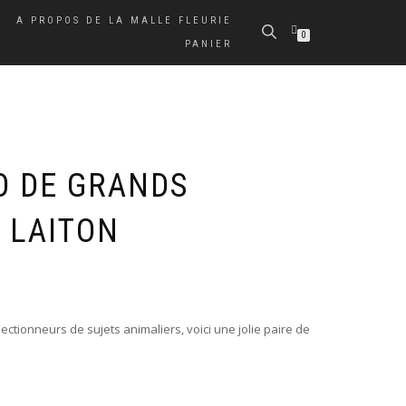
A PROPOS DE LA MALLE FLEURIE
0
PANIER
O DE GRANDS
 LAITON
ectionneurs de sujets animaliers, voici une jolie paire de