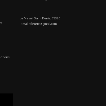
Le Mesnil Saint Denis
,
78320
et
lamallefleurie@gmail.com
entions