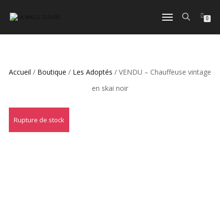
DÉPLIER
0
LA
NAVIGATION
Accueil
/
Boutique
/
Les Adoptés
/ VENDU – Chauffeuse vintage
en skai noir
Rupture de stock