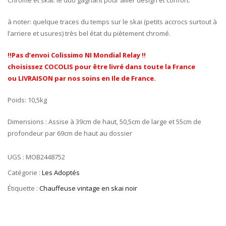
Chrome et skai: le duo gagnant pour allier design et confort.
à noter: quelque traces du temps sur le skai (petits accrocs surtout à
l’arriere et usures) très bel état du piètement chromé.
!!Pas d’envoi Colissimo NI Mondial Relay !!
choisissez COCOLIS pour être livré dans toute la France
ou LIVRAISON par nos soins en Ile de France.
Poids: 10,5kg
Dimensions : Assise à 39cm de haut, 50,5cm de large et 55cm de
profondeur par 69cm de haut au dossier
UGS :
MOB2448752
Catégorie :
Les Adoptés
Étiquette :
Chauffeuse vintage en skai noir