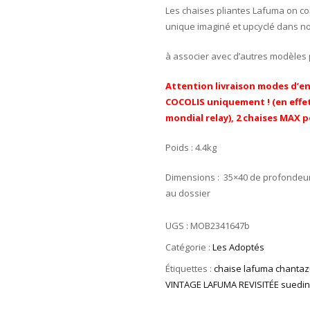
Les chaises pliantes Lafuma on con
unique imaginé et upcyclé dans not
à associer avec d’autres modèles
Attention livraison modes d’en
COCOLIS uniquement ! (en effe
mondial relay), 2 chaises MAX 
Poids : 4.4kg
Dimensions : 35×40 de profondeur 
au dossier
UGS :
MOB2341647b
Catégorie :
Les Adoptés
Étiquettes :
chaise lafuma chantaz
VINTAGE LAFUMA REVISITÉE suedine 