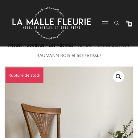
DÉPLIER
0
LA
NAVIGATION
Accueil
/
Boutique
/
Les Adoptés
/ VENDU – Chaise BISTROT
BAUMANN BOIS et assise tissus
Rupture de stock