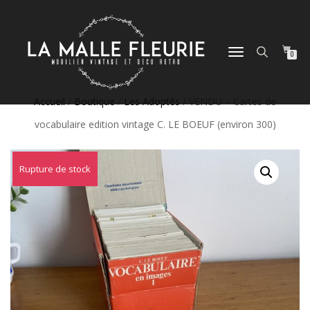
DÉPLIER
0
LA
NAVIGATION
Accueil
/
Boutique
/
Les Adoptés
/ VENDU – Cartes de
vocabulaire edition vintage C. LE BOEUF (environ 300)
Rupture de stock