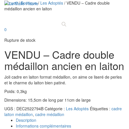
Accueil
/
Boutique
/
Les Adoptés
/ VENDU – Cadre double
médaillon ancien en laiton
Déplier
la
navigatio
0
Rupture de stock
VENDU – Cadre double
médaillon ancien en laiton
Joli cadre en laiton format médaillon, on aime ce liseré de perles
et le charme du laiton bien patiné.
Poids: 0,3kg
Dimensions: 15,5cm de long par 11cm de large
UGS :
DEC2522794B
Catégorie :
Les Adoptés
Étiquettes :
cadre
laiton médaillon
,
cadre médaillon
Description
Informations complémentaires