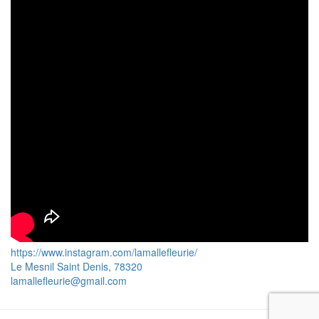
https://www.instagram.com/lamallefleurie/
Le Mesnil Saint Denis
,
78320
lamallefleurie@gmail.com