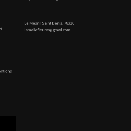
Le Mesnil Saint Denis
,
78320
et
lamallefleurie@gmail.com
entions