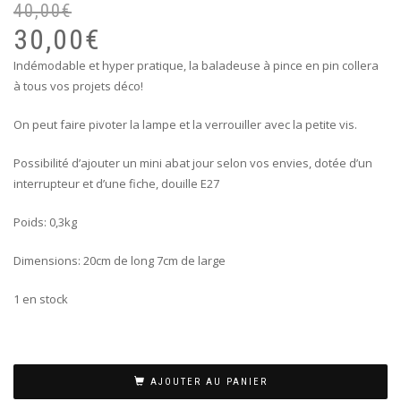
40,00
€
Le
Le
pr
pr
30,00
€
ini
ac
Indémodable et hyper pratique, la baladeuse à pince en pin collera
éta
est
à tous vos projets déco!
40
30
On peut faire pivoter la lampe et la verrouiller avec la petite vis.
Possibilité d’ajouter un mini abat jour selon vos envies, dotée d’un
interrupteur et d’une fiche, douille E27
Poids: 0,3kg
Dimensions: 20cm de long 7cm de large
1 en stock
AJOUTER AU PANIER