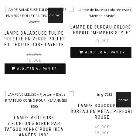
Promo !
LAMPE DE BUREAU COLORÉE
ESPRIT “MEMPHIS STYLE”
LAMPE BALADEUSE TULIPE
VIOLETTE EN VERRE POLI ET
45,00
€
FIL TEXTILE ROSE LAYETTE
AJOUTER AU PANIER
Le
Le
69,00
€
prix
prix
45,00
€
initial
actuel
AJOUTER AU PANIER
était :
est :
69,00€.
45,00€.
Promo !
LAMPE SOUCOUPE DE
BUREAU EN MÉTAL PERFORÉ
ROUGE
LAMPE VEILLEUSE
« FJORTON » BLEUE PAR
40,00
€
TATSUO KONNO POUR IKEA
25,00
€
ANNÉES 1990