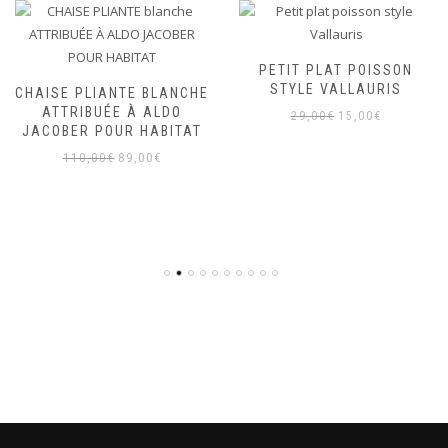
PETIT PLAT POISSON
STYLE VALLAURIS
CHAISE PLIANTE BLANCHE
ATTRIBUÉE À ALDO
Le
Le
29,00
€
15,00
€
JACOBER POUR HABITAT
prix
prix
Le
Le
110,00
€
89,00
€
initial
actuel
prix
prix
était :
est :
initial
actuel
29,00€.
15,00€.
était :
est :
110,00€.
89,00€.