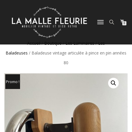
DÉPLIER
0
LA
NAVIGATION
Accueil
/
Boutique
/
Les Luminaires
/
Les
Baladeuses
/ Baladeuse vintage articulée à pince en pin années
80
Promo !