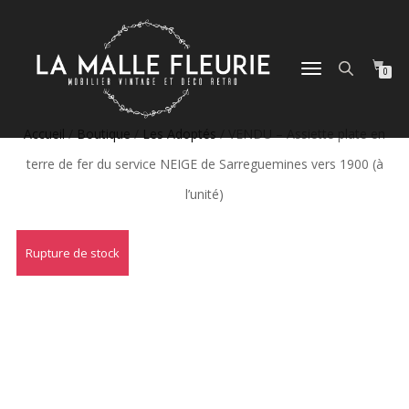
DÉPLIER
0
LA
NAVIGATION
Accueil
/
Boutique
/
Les Adoptés
/ VENDU – Assiette plate en
terre de fer du service NEIGE de Sarreguemines vers 1900 (à
l’unité)
Rupture de stock