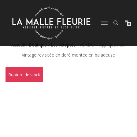
DÉPLIER
0
LA
NAVIGATION
Accueil
/
Boutique
/
Les Adoptés
/ VENDU – Applique fleur
vintage revisitée en doré montée en baladeuse
Rupture de stock