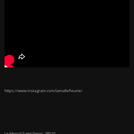
https://www.instagram.com/lamallefleurie/
Le Mesnil Saint Denis
,
78320