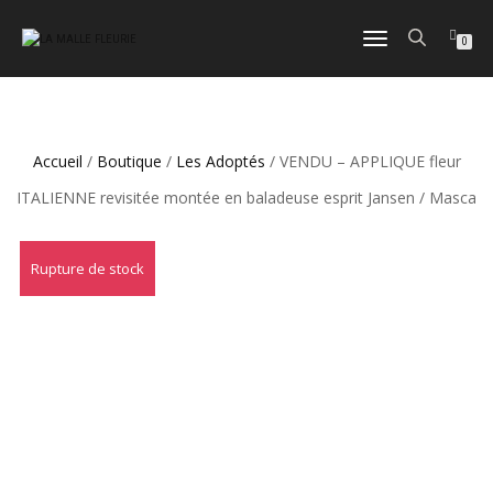
DÉPLIER
0
LA
NAVIGATION
Accueil
/
Boutique
/
Les Adoptés
/ VENDU – APPLIQUE fleur
ITALIENNE revisitée montée en baladeuse esprit Jansen / Masca
Rupture de stock